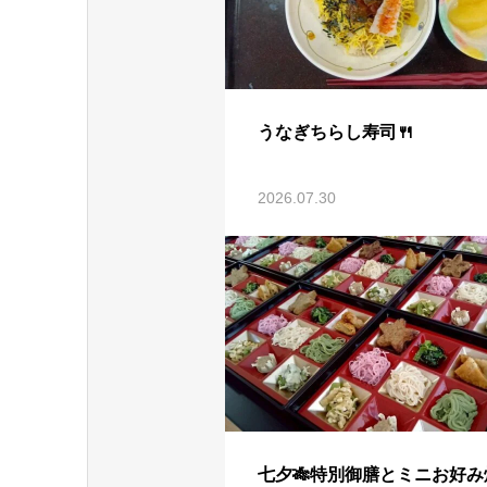
うなぎちらし寿司🍴
2026.07.30
七夕🎋特別御膳とミニお好み