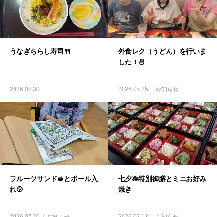
うなぎちらし寿司🍴
外食レク（うどん）を行いま
した！🍜
2026.07.30
2026.07.25
お知らせ
フルーツサンド🥪とボール入
七夕🎋特別御膳とミニお好み
れ🥎
焼き
2026.07.20
お知らせ
2026.07.13
お知らせ