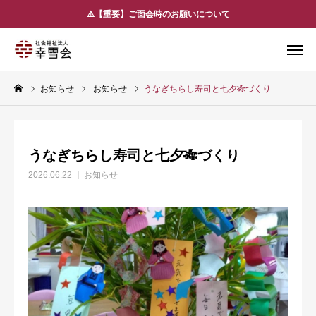
⚠️【重要】ご面会時のお願いについて
お問い合わせ
LINE友だち追加
お知らせ
お知らせ
うなぎちらし寿司と七夕🎋づくり
お知らせ
アクセス
法人概要
うなぎちらし寿司と七夕🎋づくり
施設のご案内
2026.06.22
お知らせ
サービスのご案内
求人情報
よくあるご質問
アクセス