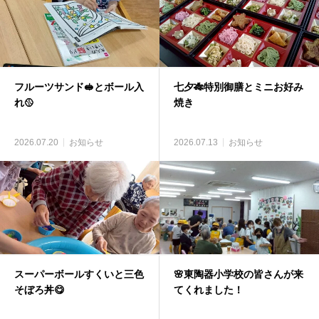
フルーツサンド🥪とボール入
七夕🎋特別御膳とミニお好み
れ🥎
焼き
2026.07.20
お知らせ
2026.07.13
お知らせ
スーパーボールすくいと三色
🌸東陶器小学校の皆さんが来
そぼろ丼😋
てくれました！