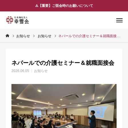
⚠️【重要】ご面会時のお願いについて
お問い合わせ
LINE友だち追加
お知らせ
お知らせ
ネパールでの介護セミナー＆就職面接会
お知らせ
アクセス
法人概要
ネパールでの介護セミナー＆就職面接会
施設のご案内
2026.06.05
お知らせ
サービスのご案内
求人情報
よくあるご質問
アクセス